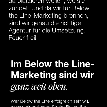
da plat­zie­ren wol­len, wo sie
zün­det. Und da wir für Be­low
the Line-Mar­ke­ting bren­nen,
sind wir ge­nau die rich­ti­ge
Agen­tur für die Um­set­zung.
Feu­er frei!
Im Below the Line-
Marketing sind wir
ganz weit oben.
Wer Be­low the Line er­folg­reich sein will,