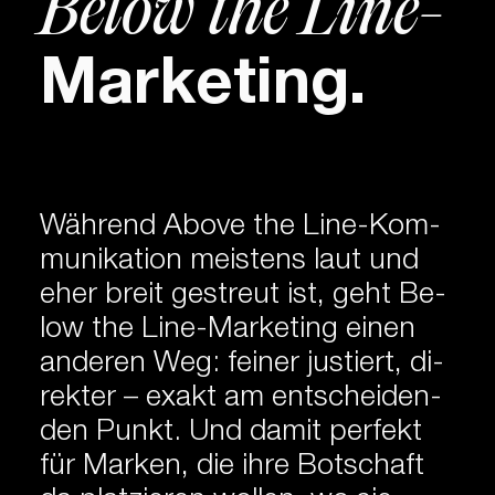
Below the Line-
Marketing.
Während Abo­ve the Line-Kom­
mu­ni­ka­tion meis­tens laut und
eher breit ge­streut ist, geht Be­
low the Line-Mar­ke­ting einen
an­de­ren Weg: fei­ner jus­tier­t, di­
rek­ter – ex­akt am ent­schei­den­
den Punkt. Und da­mit per­fekt
für Mar­ken, die ihre Bot­schaft