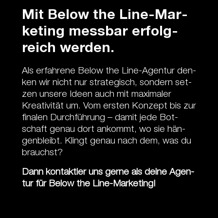
Mit Be­low the Line-Mar­
ke­ting mess­bar er­folg­
reich wer­den.
Als er­fah­re­ne Be­low the Line-Agen­tur den­
ken wir nicht nur stra­te­gisch, son­dern set­
zen un­se­re Ide­en auch mit ma­xi­ma­ler
Krea­ti­vi­tät um. Vom ers­ten Kon­zept bis zur
fi­na­len Durch­füh­rung – da­mit je­de Bot­
schaft ge­nau dort an­kommt, wo sie hän­
genbleibt. Klingt ge­nau nach dem, was du
brauchst?
Dann kon­takt­ier uns ger­ne als dei­ne Agen­
tur für Be­low the Line-Mar­ke­ting!