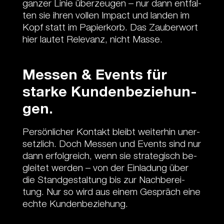
gan­zer Li­nie über­zeu­gen – nur dann ent­fal­
ten sie ih­ren vol­len Im­pact und lan­den im
Kopf statt im Pa­pier­korb. Das Zau­ber­wort
hier lau­tet Re­le­vanz, nicht Mas­se.
Mes­sen & Events für
star­ke Kun­den­be­zie­hun­
gen.
Per­sön­li­cher Kon­takt bleibt wei­ter­hin un­er­
setz­lich. Doch Mes­sen und Events sind nur
dann er­folg­reich, wenn sie stra­te­gisch be­
glei­tet wer­den – von der Ein­la­dung über
die Stand­ge­stal­tung bis zur Nach­be­rei­
tung. Nur so wird aus ei­nem Ge­spräch eine
ech­te Kun­den­be­zie­hung.