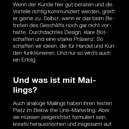
Wenn der Kun­de hier gut be­ra­ten und die
Vor­tei­le rich­tig kom­mu­ni­ziert wer­den, greift
er ger­ne zu. Selbst, wenn er das beim Be­
tre­ten des Ge­schäfts noch gar nicht vor­
hat­te. Durch­dach­tes De­sign, kla­re Bot­
schaf­ten und eine star­ke Prä­senz: So
schaf­fen wir Ide­en, die für Han­del und Kun­
den funk­tio­nie­ren. Und nur so wird’s auch
ein Er­folg.
Und was ist mit Mai­
lings?
Auch ana­lo­ge Mai­lings ha­ben ih­ren fes­ten
Platz im Be­low the Line-Mar­ke­ting. Aber
sie müs­sen ziel­ge­rich­tet for­mu­liert sein,
krea­tiv her­aus­ste­chen und ins­ge­samt auf