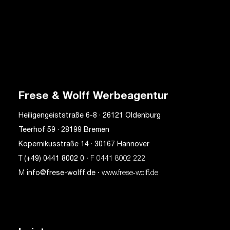
Frese & Wolff Werbeagentur
Heiligengeiststraße 6-8 · 26121 Oldenburg
Teerhof 59 · 28199 Bremen
Kopernikusstraße 14 · 30167 Hannover
T
(+49) 0441 8002 0
· F 0441 8002 222
M
info@frese-wolff.de
· www.frese‑wolff.de