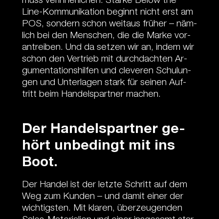
muss ver­in­ner­li­chen: Star­ke Be­low the
Line-Kom­mu­ni­ka­tion be­ginnt nicht erst am
POS, son­dern schon weit­aus frü­her – näm­
lich bei den Men­schen, die die Mar­ke vor­
an­trei­ben. Und da set­zen wir an, in­dem wir
schon den Ver­trieb mit durch­dach­ten Ar­
gu­men­ta­tions­hil­fen und cle­ve­ren Schu­lun­
gen und Un­ter­la­gen stark für sei­nen Auf­
tritt beim Han­dels­part­ner ma­chen.
Der Han­dels­part­ner ge­
hört un­be­dingt mit ins
Boot.
Der Han­del ist der letz­te Schritt auf dem
Weg zum Kun­den – und da­mit ei­ner der
wich­tigs­ten. Mit kla­ren, über­zeu­gen­den