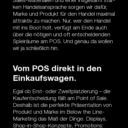
Sa­les-Ma­te­ria­lien und ei­ner ins­ge­samt star­
ken Han­dels­an­spra­che sor­gen wir da­für,
Mar­ke und Pro­dukt für den Han­del ma­xi­mal
at­trak­tiv zu ma­chen. Nur, wer den Han­del
mit ins Boot holt, ver­fügt am En­de auch
über die nö­tig­en und oft ent­schei­den­den
Spiel­räu­me am POS. Und ge­nau da wol­len
wir ja schließ­lich hin.
Vom POS di­rekt in den
Ein­kaufs­wa­gen.
Egal ob Erst- oder Zweit­plat­zie­rung – die
Kauf­ent­schei­dung fällt am Point of Sale.
Des­halb ist die per­fek­te Prä­sen­ta­tion von
Pro­dukt und Mar­ke im Be­low the Line-
Mar­ke­ting das Maß der Din­ge. Dis­plays,
Shop-in-Shop-Kon­zep­te, Pro­mo­tions: