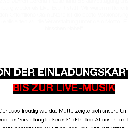
 zwei Jahren Corona-Pause fand die Jahrestagung u
nburg wieder als Live-Event statt. Wir waren mittendrin
en Öffentliche Claim „Nähe ist die beste Versicherung
 realisierten wir die Veranstaltung unter dem Motto „En
bisschen Nähe!“
ON DER EINLADUNGSKAR
BIS ZUR LIVE-MUSIK
Genauso freudig wie das Motto zeigte sich unsere Um
von der Vorstellung lockerer Markthallen-Atmosphäre.