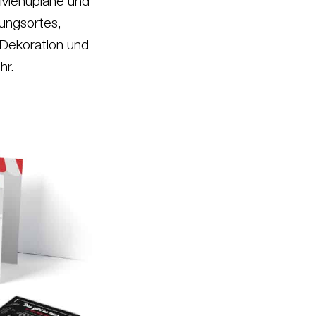
, Menüpläne und
tungsortes,
 Dekoration und
hr.