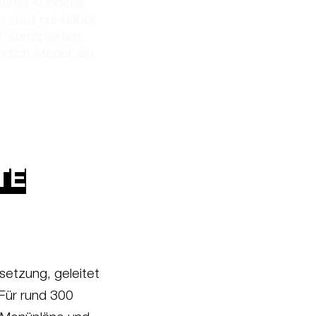
nseres Kundens
 statt nur dabei:
“ konzipierten,
dlich wieder ein
TE
setzung, geleitet
 Für rund 300