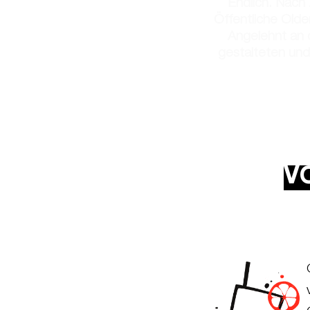
Endlich. Nach
Öffentliche Olde
Angelehnt an d
gestalteten und
V