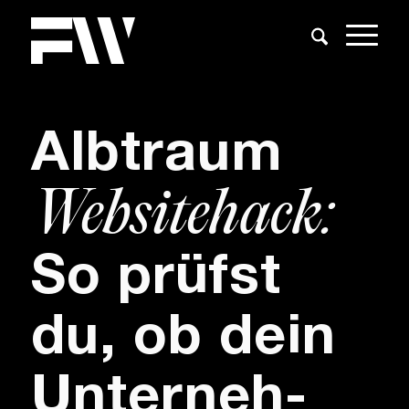
Alb­traum
Website­hack:
So prüfst
du, ob dein
Unter­neh­