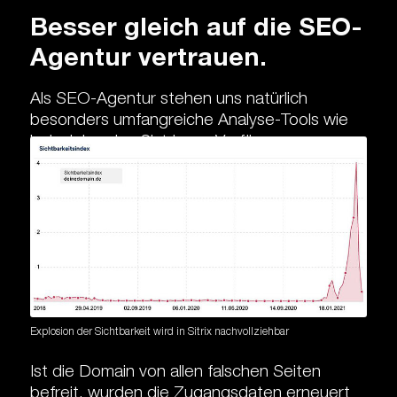
Besser gleich auf die SEO-
Agentur vertrauen.
Als SEO-Agentur stehen uns natürlich
besonders umfangreiche Analyse-Tools wie
beispielsweise Sistrix zur Verfügung, um
immer ein Auge auf die Websites unserer
Kunden zu haben und unnatürliche
Veränderungen sofort zu erkennen. Ein
extremer Anstieg in der Sichtbarkeit einer
Website lässt uns direkt aufhorchen und im
Falle eines Hacks schnell handeln.
Explosion der Sichtbarkeit wird in Sitrix nachvollziehbar
Ist die Domain von allen falschen Seiten
befreit, wurden die Zugangsdaten erneuert