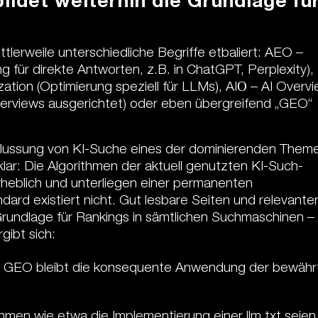
ildet weiterhin die Grundlage fü
tlerweile unterschiedliche Begriffe etbaliert: AEO –
 für direkte Antworten, z.B. in ChatGPT, Perplexity),
ion (Optimierung speziell für LLMs), AIО – AI Overv
Overviews ausgerichtet) oder eben übergreifend „GEO“
flussung von KI-Suche eines der dominierenden Them
lar: Die Algorithmen der aktuell genutzten KI-Such-
rheblich und unterliegen einer permanenten
ndard existiert nicht. Gut lesbare Seiten und relevante
Grundlage für Rankings in sämtlichen Suchmaschinen –
gibt sich:
hes GEO bleibt die konsequente Anwendung der bewähr
en wie etwa die Implementierung einer llm.txt seien