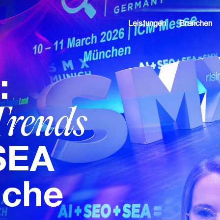
Leistungen
Branchen
:
Trends
SEA
uche