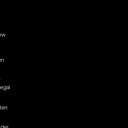
r
iew
en
r
 egal
ten
 der