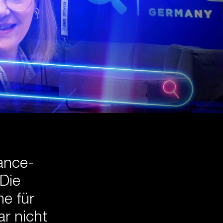
ance-
Die
ne für
r nicht