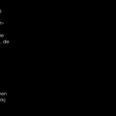
,
en-
ie
, die
onen
rk)