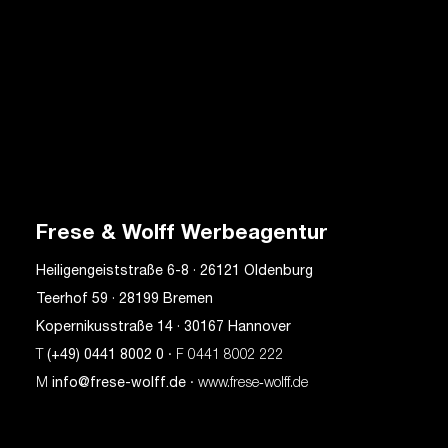
Frese & Wolff Werbeagentur
Heiligengeiststraße 6-8 · 26121 Oldenburg
Teerhof 59 · 28199 Bremen
Kopernikusstraße 14 · 30167 Hannover
T
(+49) 0441 8002 0
· F 0441 8002 222
M
info@frese-wolff.de
· www.frese‑wolff.de