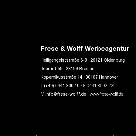
Frese & Wolff Werbeagentur
Heiligengeiststraße 6-8 · 26121 Oldenburg
Teerhof 59 · 28199 Bremen
Kopernikusstraße 14 · 30167 Hannover
T
(+49) 0441 8002 0
· F 0441 8002 222
M
info@frese-wolff.de
· www.frese‑wolff.de