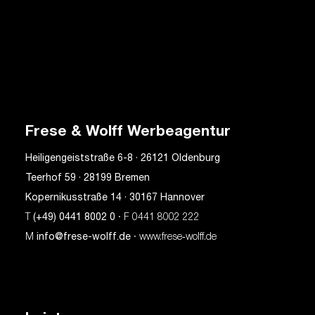
Frese & Wolff Werbeagentur
Heiligengeiststraße 6-8 · 26121 Oldenburg
Teerhof 59 · 28199 Bremen
Kopernikusstraße 14 · 30167 Hannover
T
(+49) 0441 8002 0
· F 0441 8002 222
M
info@frese-wolff.de
· www.frese‑wolff.de