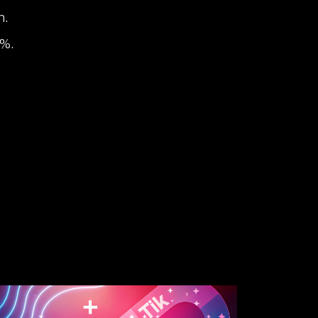
n.
6%.