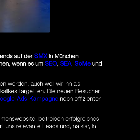
rends auf der
SMX
in München
achen, wenn es um
SEO
,
SEA
,
SoMe
und
n werden, auch weil wir ihn als
alikes targetten. Die neuen Besucher,
oogle-Ads-Kampagne
noch effizienter
ehmenswebsite, betreiben erfolgreiches
t uns relevante Leads und, na klar, in