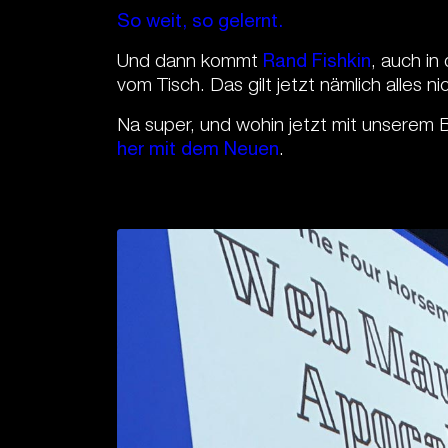
So weit, so gelernt.
Und dann kommt
Rand Fishkin
, auch i
vom Tisch. Das gilt jetzt nämlich alles n
Na super, und wohin jetzt mit unserem
her mit dem Neuen
.