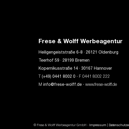
Frese & Wolff Werbeagentur
Heiligengeiststraße 6-8 · 26121 Oldenburg
Teerhof 59 · 28199 Bremen
Kopernikusstraße 14 · 30167 Hannover
T
(+49) 0441 8002 0
· F 0441 8002 222
M
info@frese-wolff.de
· www.frese‑wolff.de
© Frese & Wolff Werbeagentur GmbH -
Impressum
|
Datenschutze