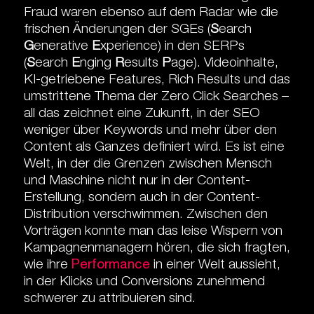
Fraud waren ebenso auf dem Radar wie die
frischen Änderungen der SGEs (
S
earch
G
enerative
E
xperience) in den SERPs
(
S
earch
E
nging
R
esults
P
age). Videoinhalte,
KI-getriebene Features, Rich Results und das
umstrittene Thema der Zero Click Searches –
all das zeichnet eine Zukunft, in der SEO
weniger über Keywords und mehr über den
Content als Ganzes definiert wird. Es ist eine
Welt, in der die Grenzen zwischen Mensch
und Maschine nicht nur in der Content-
Erstellung, sondern auch in der Content-
Distribution verschwimmen. Zwischen den
Vorträgen konnte man das leise Wispern von
Kampagnenmanagern hören, die sich fragten,
wie ihre
Performance
in einer Welt aussieht,
in der Klicks und Conversions zunehmend
schwerer zu attribuieren sind.